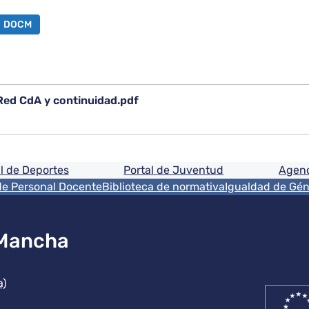
DOCM
ed CdA y continuidad.pdf
ón
l de Deportes
Portal de Juventud
Agenc
de Personal Docente
Biblioteca de normativa
Igualdad de Gé
 Mancha
ución
a)