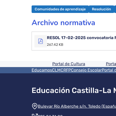
Comunidades de aprendizaje
Resolución
Archivo normativa
RESOL 17-02-2025 convocatoria R
267.42 KB
Pie de pagina informaci
Portal de Cultura
Porta
Menú del pie
EducamosCLM
CRFP
Consejo Escolar
Portal 
Educación Castilla-La
Información de la instit
Bulevar Río Alberche s/n. Toledo (Españ