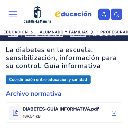
Pasar al contenido principal
Navegación principal
EDUCACIÓN
ALUMNADO Y FAMILIAS
PROFESORA
La diabetes
Inclusión
Inicio
Biblioteca Normativa
en la
escuela:
La diabetes en la escuela:
sensibilización,
sensibilización, información para
información
su control. Guía informativa
para su
control.
Guía
Coordinación entre educación y sanidad
informativa
Archivo normativa
DIABETES-GUÍA INFORMATIVA.pdf
189.54 KB