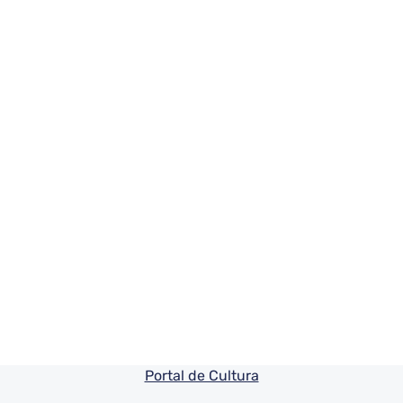
Pie de pagina información
Portal de Cultura