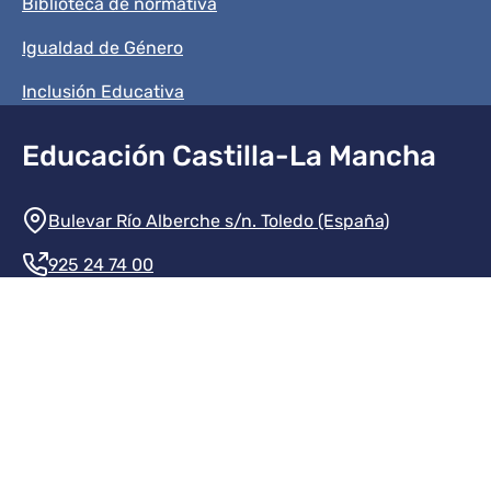
Biblioteca de normativa
Igualdad de Género
Inclusión Educativa
Educación Castilla-La Mancha
Información de la institución
Bulevar Río Alberche s/n. Toledo (España)
925 24 74 00
Contacte con nosotros
Redes sociales institución