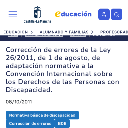
Pasar al contenido principal
Navegación principal
EDUCACIÓN
ALUMNADO Y FAMILIAS
PROFESORA
Corrección
Inclusión
Inicio
Biblioteca Normativa
de errores
de la Ley
Corrección de errores de la Ley
26/2011, de
26/2011, de 1 de agosto, de
1 de
adaptación normativa a la
agosto, de
Convención Internacional sobre
adaptación
normativa
los Derechos de las Personas con
a la
Discapacidad.
Convención
Internacional
08/10/2011
sobre los
Derechos
Normativa básica de discapacidad
de las
Personas
Corrección de errores
BOE