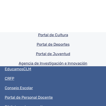
Pie de pagina información
Portal de Cultura
Portal de Deportes
Portal de Juventud
Agencia de Investigación e Innovación
Menú del pie
EducamosCLM
CRFP
Consejo Escolar
Portal de Personal Docente