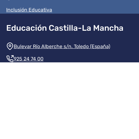
Inclusión Educativa
Educación Castilla-La Mancha
Información de la institución
Bulevar Río Alberche s/n. Toledo (España)
925 24 74 00
Contacte con nosotros
Redes sociales institución
Redes sociales JCCM