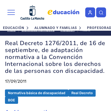
Pasar al contenido principal
Navegación principal
EDUCACIÓN
ALUMNADO Y FAMILIAS
PROFESORA
Real
Inclusión
Inicio
Biblioteca Normativa
Decreto
1276/2011,
Real Decreto 1276/2011, de 16 de
de 16 de
septiembre, de adaptación
septiembre,
normativa a la Convención
de
Internacional sobre los derechos
adaptación
normativa
de las personas con discapacidad.
a la
Convención
17/09/2011
Internacional
sobre los
Normativa básica de discapacidad
Real Decreto
derechos
BOE
de las
personas