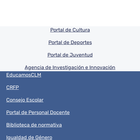
Pie de pagina información
Portal de Cultura
Portal de Deportes
Portal de Juventud
Agencia de Investigación e Innovación
Menú del pie
EducamosCLM
CRFP
Consejo Escolar
Portal de Personal Docente
Biblioteca de normativa
Igualdad de Género