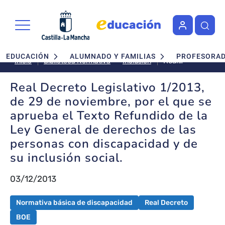
Pasar al contenido principal
Navegación principal
EDUCACIÓN
ALUMNADO Y FAMILIAS
PROFESORA
Real
Inclusión
Inicio
Biblioteca Normativa
Decreto
Legislativo
Real Decreto Legislativo 1/2013,
1/2013, de
de 29 de noviembre, por el que se
29 de
aprueba el Texto Refundido de la
noviembre,
Ley General de derechos de las
por el que
se aprueba
personas con discapacidad y de
el Texto
su inclusión social.
Refundido
de la Ley
03/12/2013
General de
derechos
Normativa básica de discapacidad
Real Decreto
de las
personas
BOE