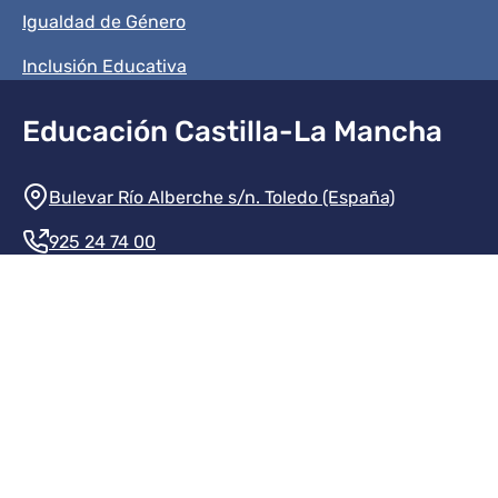
Igualdad de Género
Inclusión Educativa
Educación Castilla-La Mancha
Información de la institución
Bulevar Río Alberche s/n. Toledo (España)
925 24 74 00
Contacte con nosotros
Redes sociales institución