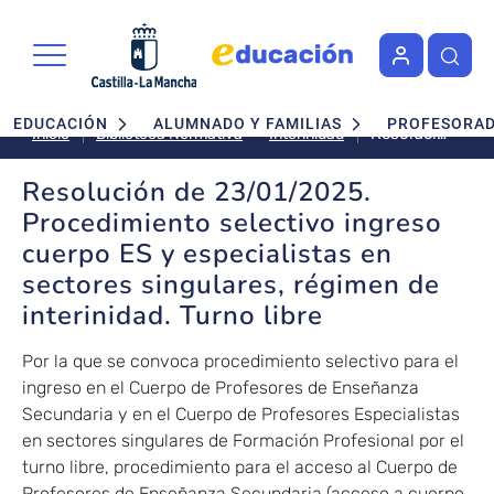
Pasar al contenido principal
Navegación principal
EDUCACIÓN
ALUMNADO Y FAMILIAS
PROFESORA
Resolución
Interinidad
Inicio
Biblioteca Normativa
de
23/01/2025.
Resolución de 23/01/2025.
Procedimiento
Procedimiento selectivo ingreso
selectivo
cuerpo ES y especialistas en
ingreso
sectores singulares, régimen de
cuerpo ES
y
interinidad. Turno libre
especialistas
en
Por la que se convoca procedimiento selectivo para el
sectores
ingreso en el Cuerpo de Profesores de Enseñanza
singulares,
Secundaria y en el Cuerpo de Profesores Especialistas
régimen
en sectores singulares de Formación Profesional por el
de
turno libre, procedimiento para el acceso al Cuerpo de
interinidad.
Profesores de Enseñanza Secundaria (acceso a cuerpo