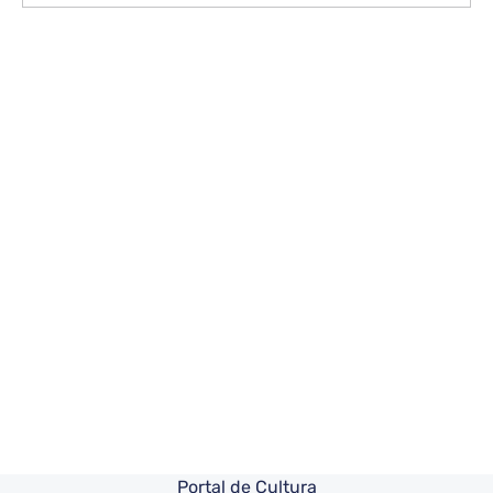
Pie de pagina información
Portal de Cultura