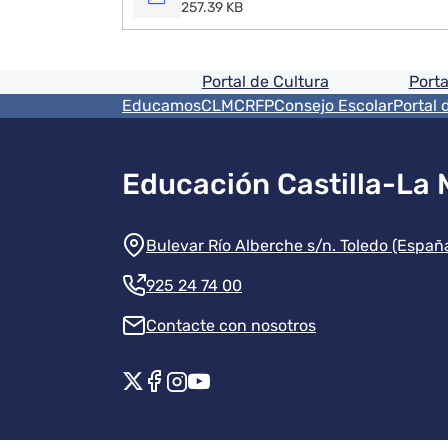
257.39 KB
Pie de pagina informaci
Portal de Cultura
Porta
Menú del pie
EducamosCLM
CRFP
Consejo Escolar
Portal 
Educación Castilla-La
Información de la instit
Bulevar Río Alberche s/n. Toledo (Españ
925 24 74 00
Contacte con nosotros
Redes sociales instituci