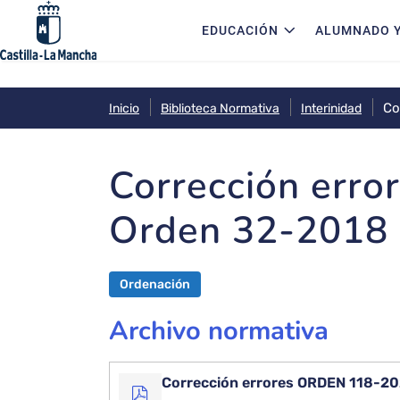
Navegación principal
Pasar al contenido principal
EDUCACIÓN
ALUMNADO Y
Inicio
Biblioteca Normativa
Interinidad
Corrección err
Orden 32-2018
Ordenación
Archivo normativa
Corrección errores ORDEN 118-202