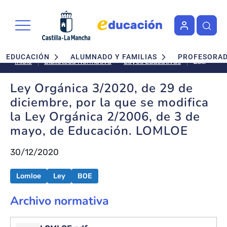
Pasar al contenido principal
Navegación principal
EDUCACIÓN
ALUMNADO Y FAMILIAS
PROFESORA
Ley
Leyes Educativas
Inicio
Biblioteca Normativa
Orgánica
3/2020,
Ley Orgánica 3/2020, de 29 de
de
diciembre, por la que se modifica
29
la Ley Orgánica 2/2006, de 3 de
de
mayo, de Educación. LOMLOE
diciembre
por
la
30/12/2020
que
se
Lomloe
Ley
BOE
modifica
la
Archivo normativa
Ley
Orgánica