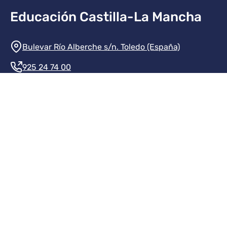
Educación Castilla-La Mancha
Información de la institución
Bulevar Río Alberche s/n. Toledo (España)
925 24 74 00
Contacte con nosotros
Redes sociales institución
Redes sociales JCCM
Menú legal
Inicio
Protección de datos
Aviso legal
Mapa del sitio
Accesibilidad