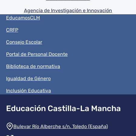
Agencia de Investigación e Innovación
Menú del pie
EducamosCLM
CRFP
Consejo Escolar
Portal de Personal Docente
Biblioteca de normativa
Igualdad de Género
Inclusión Educativa
Educación Castilla-La Mancha
Información de la institución
Bulevar Río Alberche s/n. Toledo (España)