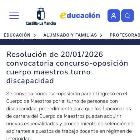
Pasar al contenido principal
Navegación principal
EDUCACIÓN
ALUMNADO Y FAMILIAS
PROFESORA
Oposiciones A Cuerpos Docentes
Inicio
Biblioteca Normativa
Resolución de 20/01/2026
convocatoria concurso-oposición
cuerpo maestros turno
discapacidad
Se convoca concurso-oposición para el ingreso en el
Cuerpo de Maestros por el turno de personas con
discapacidad, procedimiento para que los funcionarios
de carrera del Cuerpo de Maestros puedan adquirir
nuevas especialidades y procedimiento de selección de
aspirantes a puestos de trabajo docente en régimen de
interinidad.