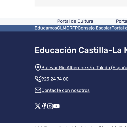
Pie de pagina informaci
Portal de Cultura
Porta
Menú del pie
EducamosCLM
CRFP
Consejo Escolar
Portal 
Educación Castilla-La
Información de la instit
Bulevar Río Alberche s/n. Toledo (Españ
925 24 74 00
Contacte con nosotros
Redes sociales instituci