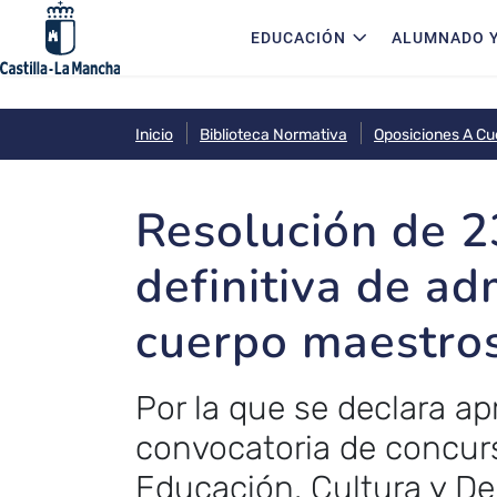
Navegación principal
Pasar al contenido principal
EDUCACIÓN
ALUMNADO Y
Inicio
Biblioteca Normativa
Oposiciones A C
Resolución de 
definitiva de ad
cuerpo maestros 
Por la que se declara apr
convocatoria de concurs
Educación, Cultura y De