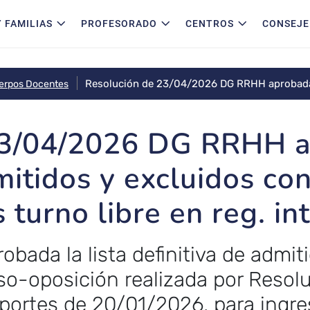
 FAMILIAS
PROFESORADO
CENTROS
CONSEJE
Resolución de 23/04/2026 DG RRHH aprobada li
uerpos Docentes
concurso oposición cuerpo maestros turno libr
23/04/2026 DG RRHH a
mitidos y excluidos co
turno libre en reg. in
obada la lista definitiva de admit
o-oposición realizada por Resolu
portes de 20/01/2026, para ingre