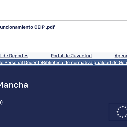
uncionamiento CEIP .pdf
ón
l de Deportes
Portal de Juventud
Agenc
de Personal Docente
Biblioteca de normativa
Igualdad de Gé
 Mancha
ución
a)