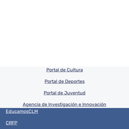
Pie de pagina información
Portal de Cultura
Portal de Deportes
Portal de Juventud
Agencia de Investigación e Innovación
Menú del pie
EducamosCLM
CRFP