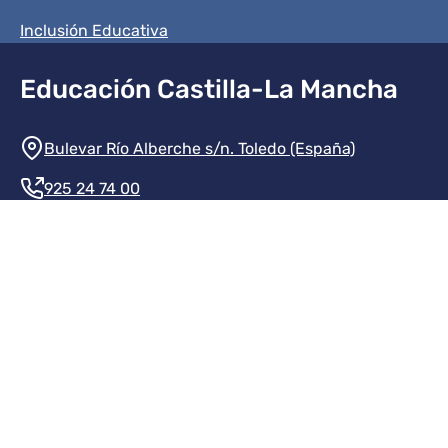
Inclusión Educativa
Educación Castilla-La Mancha
Información de la institución
Bulevar Río Alberche s/n. Toledo (España)
925 24 74 00
Contacte con nosotros
Redes sociales institución
Redes sociales JCCM