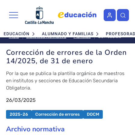
Pasar al contenido principal
Navegación principal
EDUCACIÓN
ALUMNADO Y FAMILIAS
PROFESORA
Corrección
Plantillas
Inicio
Biblioteca Normativa
de errores
de la Orden
Corrección de errores de la Orden
14/2025,
14/2025, de 31 de enero
de 31 de
enero
Por la que se publica la plantilla orgánica de maestros
en institutos y secciones de Educación Secundaria
Obligatoria.
26/03/2025
2025-26
Corrección de errores
DOCM
Archivo normativa