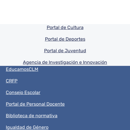
Pie de pagina información
Portal de Cultura
Portal de Deportes
Portal de Juventud
Agencia de Investigación e Innovación
Menú del pie
EducamosCLM
CRFP
Consejo Escolar
Portal de Personal Docente
Biblioteca de normativa
Igualdad de Género