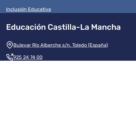
Inclusión Educativa
Educación Castilla-La Mancha
Información de la institución
Bulevar Río Alberche s/n. Toledo (España)
925 24 74 00
Contacte con nosotros
Redes sociales institución
Redes sociales JCCM