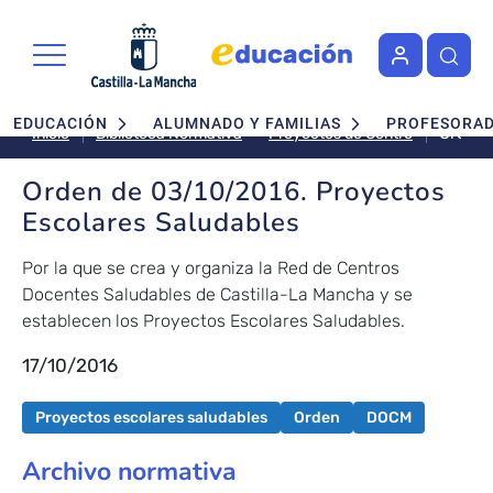
Pasar al contenido principal
Navegación principal
EDUCACIÓN
ALUMNADO Y FAMILIAS
PROFESORA
Orden
Proyectos de Centro
Inicio
Biblioteca Normativa
de
03/10/
Orden de 03/10/2016. Proyectos
Proyec
Escolares Saludables
Escola
Saluda
Por la que se crea y organiza la Red de Centros
Docentes Saludables de Castilla-La Mancha y se
establecen los Proyectos Escolares Saludables.
17/10/2016
Proyectos escolares saludables
Orden
DOCM
Archivo normativa