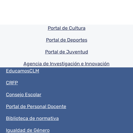
Pie de pagina información
Portal de Cultura
Portal de Deportes
Portal de Juventud
Agencia de Investigación e Innovación
Menú del pie
EducamosCLM
CRFP
Consejo Escolar
Portal de Personal Docente
Biblioteca de normativa
Igualdad de Género