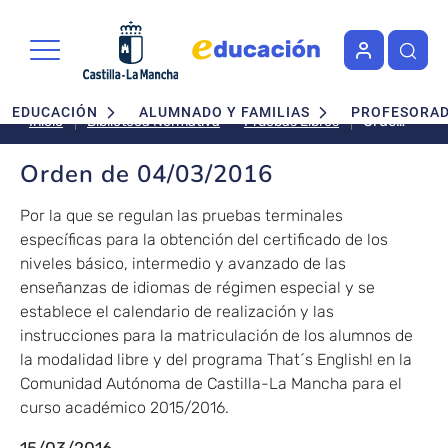
Pasar al contenido principal
Navegación principal
EDUCACIÓN
ALUMNADO Y FAMILIAS
PROFESORA
Orden
Pruebas Libres
Inicio
Biblioteca Normativa
de
04/03/201
Orden de 04/03/2016
Por la que se regulan las pruebas terminales
específicas para la obtención del certificado de los
niveles básico, intermedio y avanzado de las
enseñanzas de idiomas de régimen especial y se
establece el calendario de realización y las
instrucciones para la matriculación de los alumnos de
la modalidad libre y del programa That´s English! en la
Comunidad Autónoma de Castilla-La Mancha para el
curso académico 2015/2016.