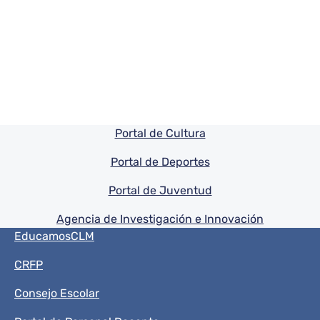
Pie de pagina información
Portal de Cultura
Portal de Deportes
Portal de Juventud
Agencia de Investigación e Innovación
Menú del pie
EducamosCLM
CRFP
Consejo Escolar