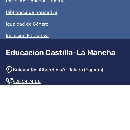
Portal de Personal Docente
Biblioteca de normativa
Igualdad de Género
Inclusión Educativa
Educación Castilla-La Mancha
Información de la institución
Bulevar Río Alberche s/n. Toledo (España)
925 24 74 00
Contacte con nosotros
Redes sociales institución