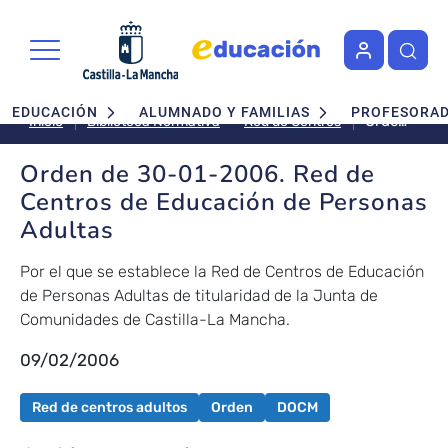
Pasar al contenido principal
Navegación principal
EDUCACIÓN
ALUMNADO Y FAMILIAS
PROFESORA
Orden
Red de Centros
Inicio
Biblioteca Normativa
de
30-
Orden de 30-01-2006. Red de
01-
Centros de Educación de Personas
2006.
Adultas
Red
de
Por el que se establece la Red de Centros de Educación
Centros
de Personas Adultas de titularidad de la Junta de
de
Comunidades de Castilla-La Mancha.
Educación
de
09/02/2006
Personas
Adultas
Red de centros adultos
Orden
DOCM