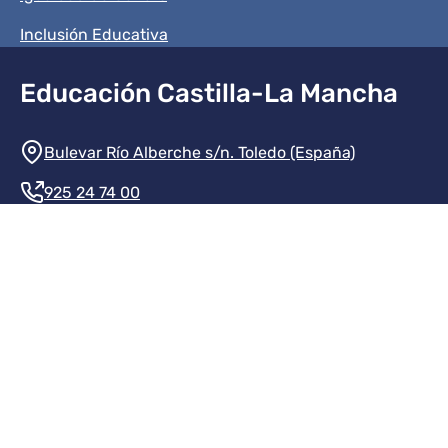
Inclusión Educativa
Educación Castilla-La Mancha
Información de la institución
Bulevar Río Alberche s/n. Toledo (España)
925 24 74 00
Contacte con nosotros
Redes sociales institución
Redes sociales JCCM