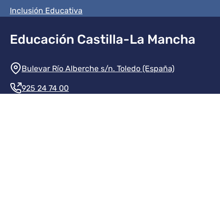
Inclusión Educativa
Educación Castilla-La Mancha
Información de la institución
Bulevar Río Alberche s/n. Toledo (España)
925 24 74 00
Contacte con nosotros
Redes sociales institución
Redes sociales JCCM