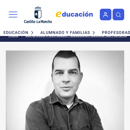
Pasar al contenido principal
Navegación principal
EDUCACIÓN
ALUMNADO Y FAMILIAS
PROFESORA
Inicio
Congresos y Jornadas - Educación Castilla-La Mancha