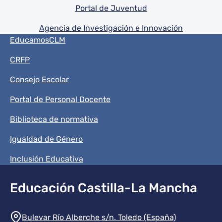
Portal de Juventud
Agencia de Investigación e Innovación
Menú del pie
EducamosCLM
CRFP
Consejo Escolar
Portal de Personal Docente
Biblioteca de normativa
Igualdad de Género
Inclusión Educativa
Educación Castilla-La Mancha
Información de la institución
Bulevar Río Alberche s/n. Toledo (España)