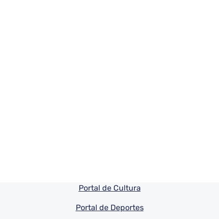
Pie de pagina información
Portal de Cultura
Portal de Deportes