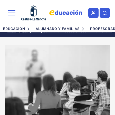
Pasar al contenido principal
Navegación principal
EDUCACIÓN
ALUMNADO Y FAMILIAS
PROFESORA
Inicio
Congresos y Jornadas - Educación Castilla-La Mancha