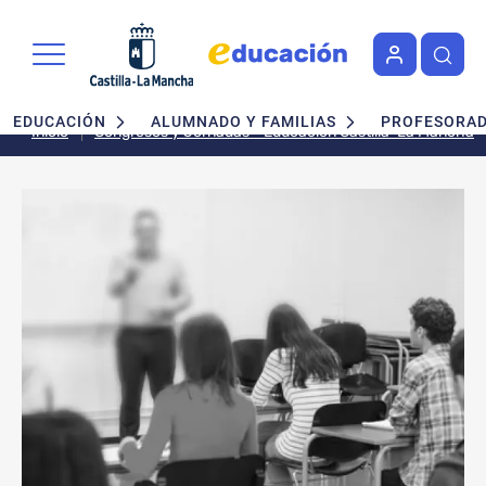
Pasar al contenido principal
Navegación principal
EDUCACIÓN
ALUMNADO Y FAMILIAS
PROFESORA
Inicio
Congresos y Jornadas - Educación Castilla-La Mancha