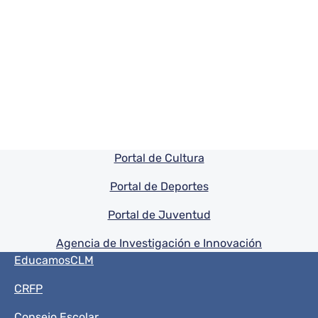
Pie de pagina información
Portal de Cultura
Portal de Deportes
Portal de Juventud
Agencia de Investigación e Innovación
Menú del pie
EducamosCLM
CRFP
Consejo Escolar