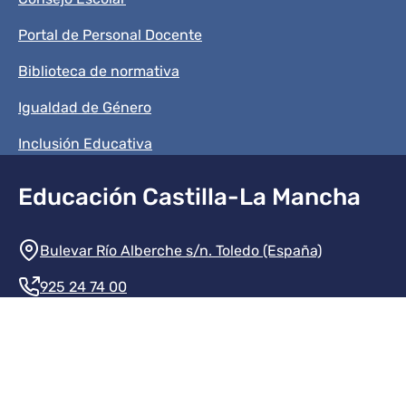
Portal de Personal Docente
Biblioteca de normativa
Igualdad de Género
Inclusión Educativa
Educación Castilla-La Mancha
Información de la institución
Bulevar Río Alberche s/n. Toledo (España)
925 24 74 00
Contacte con nosotros
Redes sociales institución