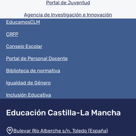
Portal de Juventud
Agencia de Investigación e Innovación
Menú del pie
EducamosCLM
CRFP
Consejo Escolar
Portal de Personal Docente
Biblioteca de normativa
Igualdad de Género
Inclusión Educativa
Educación Castilla-La Mancha
Información de la institución
Bulevar Río Alberche s/n. Toledo (España)