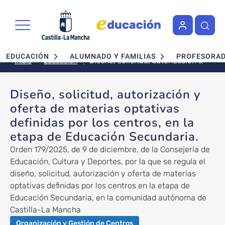
Pasar al contenido principal
Navegación principal
EDUCACIÓN
ALUMNADO Y FAMILIAS
PROFESORA
Diseño, solicitud, autorización y
Educación
Inicio
oferta de materias optativas
definidas por los centros, en la
Diseño, solicitud, autorización y
etapa de Educación Secundaria.
oferta de materias optativas
definidas por los centros, en la
etapa de Educación Secundaria.
Orden 179/2025, de 9 de diciembre, de la Consejería de
Educación, Cultura y Deportes, por la que se regula el
diseño, solicitud, autorización y oferta de materias
optativas definidas por los centros en la etapa de
Educación Secundaria, en la comunidad autónoma de
Castilla-La Mancha
Organización y Gestión de Centros