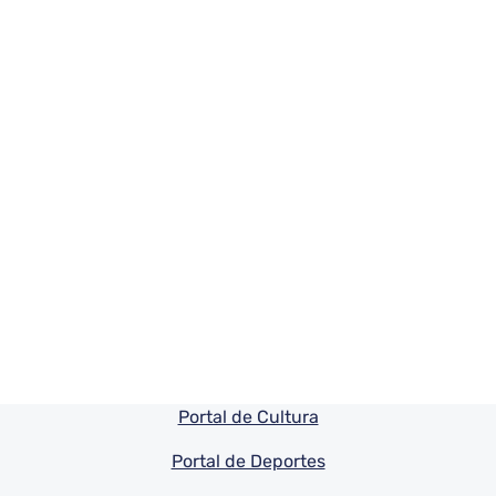
Pie de pagina información
Portal de Cultura
Portal de Deportes