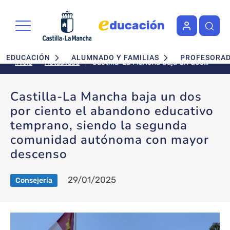
Pasar al contenido principal
Navegación principal
EDUCACIÓN
ALUMNADO Y FAMILIAS
PROFESORA
Castilla-La Mancha baja un dos
Actualidad
Inicio
por ciento el abandono
educativo temprano, siendo la
Castilla-La Mancha baja un dos
segunda comunidad autónoma
por ciento el abandono educativo
con mayor descenso
temprano, siendo la segunda
comunidad autónoma con mayor
descenso
29/01/2025
Consejería