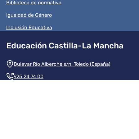
Biblioteca de normativa
Igualdad de Género
Inclusión Educativa
Educación Castilla-La Mancha
Información de la institución
Bulevar Río Alberche s/n. Toledo (España)
925 24 74 00
Contacte con nosotros
Redes sociales institución