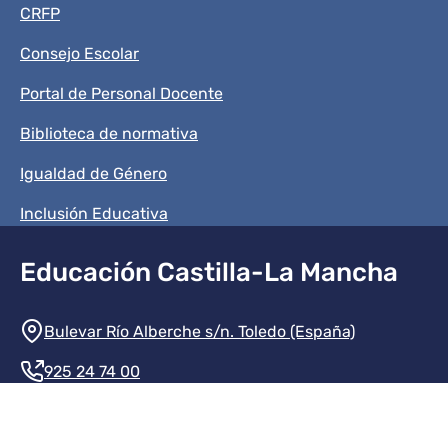
CRFP
Consejo Escolar
Portal de Personal Docente
Biblioteca de normativa
Igualdad de Género
Inclusión Educativa
Educación Castilla-La Mancha
Información de la institución
Bulevar Río Alberche s/n. Toledo (España)
925 24 74 00
Contacte con nosotros