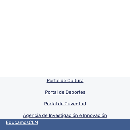
Pie de pagina información
Portal de Cultura
Portal de Deportes
Portal de Juventud
Agencia de Investigación e Innovación
Menú del pie
EducamosCLM