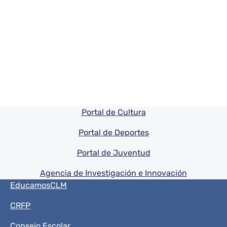
Pie de pagina información
Portal de Cultura
Portal de Deportes
Portal de Juventud
Agencia de Investigación e Innovación
Menú del pie
EducamosCLM
CRFP
Consejo Escolar