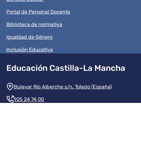
Portal de Personal Docente
Biblioteca de normativa
Igualdad de Género
Inclusión Educativa
Educación Castilla-La Mancha
Información de la institución
Bulevar Río Alberche s/n. Toledo (España)
925 24 74 00
Contacte con nosotros
Redes sociales institución