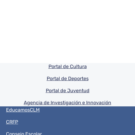
Pie de pagina información
Portal de Cultura
Portal de Deportes
Portal de Juventud
Agencia de Investigación e Innovación
Menú del pie
EducamosCLM
CRFP
Consejo Escolar