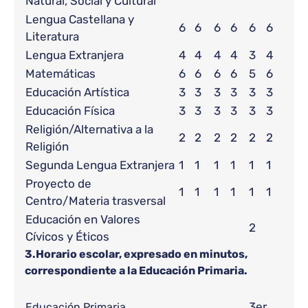
Natural, Social y Cultural
Lengua Castellana y
6
6
6
6
6
6
Literatura
Lengua Extranjera
4
4
4
4
3
4
Matemáticas
6
6
6
6
5
6
Educación Artística
3
3
3
3
3
3
Educación Física
3
3
3
3
3
3
Religión/Alternativa a la
2
2
2
2
2
2
Religión
Segunda Lengua Extranjera
1
1
1
1
1
1
Proyecto de
1
1
1
1
1
1
Centro/Materia trasversal
Educación en Valores
2
Cívicos y Éticos
3.Horario escolar, expresado en minutos,
correspondiente a la Educación Primaria.
3er
Educación Primaria