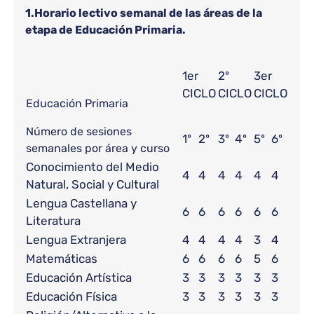
1.Horario lectivo semanal de las áreas de la
etapa de Educación Primaria.
1er
2º
3er
CICLO
CICLO
CICLO
Educación Primaria
Número de sesiones
1º
2º
3º
4º
5º
6º
semanales por área y curso
Conocimiento del Medio
4
4
4
4
4
4
Natural, Social y Cultural
Lengua Castellana y
6
6
6
6
6
6
Literatura
Lengua Extranjera
4
4
4
4
3
4
Matemáticas
6
6
6
6
5
6
Educación Artística
3
3
3
3
3
3
Educación Física
3
3
3
3
3
3