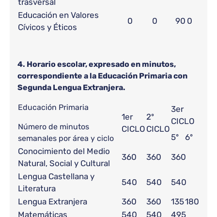
trasversal
Educación en Valores
0
0
90
0
Cívicos y Éticos
4. Horario escolar, expresado en minutos,
correspondiente a la Educación Primaria con
Segunda Lengua Extranjera.
Educación Primaria
3er
1er
2º
CICLO
Número de minutos
CICLO
CICLO
5º
6º
semanales por área y ciclo
Conocimiento del Medio
360
360
360
Natural, Social y Cultural
Lengua Castellana y
540
540
540
Literatura
Lengua Extranjera
360
360
135
180
Matemáticas
540
540
495