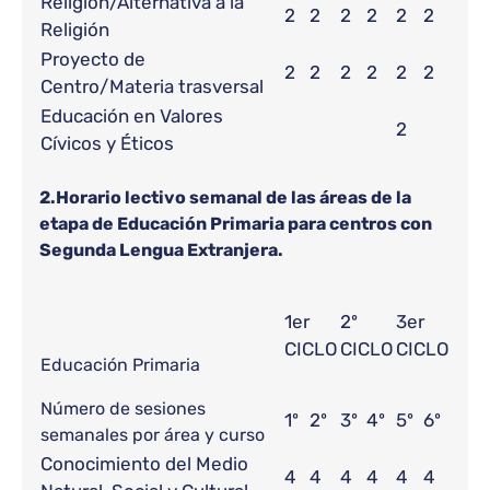
Religión/Alternativa a la
2
2
2
2
2
2
Religión
Proyecto de
2
2
2
2
2
2
Centro/Materia trasversal
Educación en Valores
2
Cívicos y Éticos
2.Horario lectivo semanal de las áreas de la
etapa de Educación Primaria para centros con
Segunda Lengua Extranjera.
1er
2º
3er
CICLO
CICLO
CICLO
Educación Primaria
Número de sesiones
1º
2º
3º
4º
5º
6º
semanales por área y curso
Conocimiento del Medio
4
4
4
4
4
4