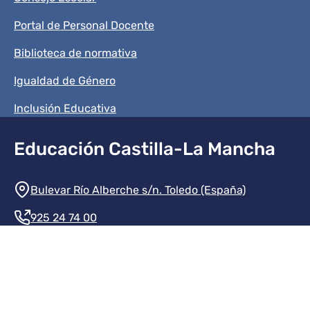
Portal de Personal Docente
Biblioteca de normativa
Igualdad de Género
Inclusión Educativa
Educación Castilla-La Mancha
Información de la institución
Bulevar Río Alberche s/n. Toledo (España)
925 24 74 00
Contacte con nosotros
Redes sociales institución