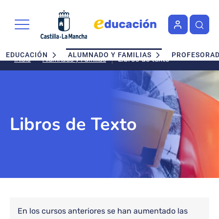
Pasar al contenido principal
Navegación principal
EDUCACIÓN
ALUMNADO Y FAMILIAS
PROFESORA
Libros de texto
Alumnado y Familias
Inicio
Libros de Texto
Bloque de contenido
En los cursos anteriores se han aumentado las