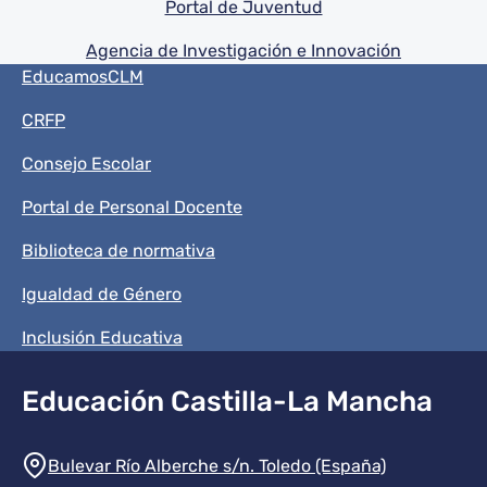
Portal de Juventud
Agencia de Investigación e Innovación
Menú del pie
EducamosCLM
CRFP
Consejo Escolar
Portal de Personal Docente
Biblioteca de normativa
Igualdad de Género
Inclusión Educativa
Educación Castilla-La Mancha
Información de la institución
Bulevar Río Alberche s/n. Toledo (España)