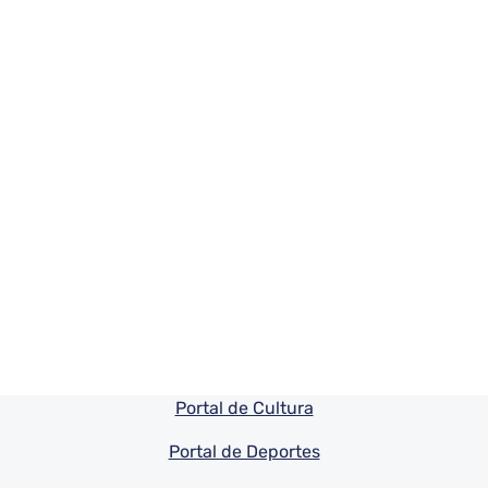
Pie de pagina información
Portal de Cultura
Portal de Deportes