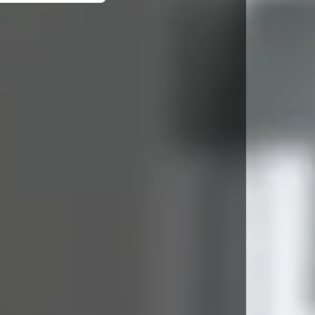
 1 al 3 de julio.
a aquí
formación aquí