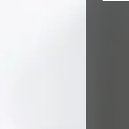
Matrícula del
Empiez
Más in