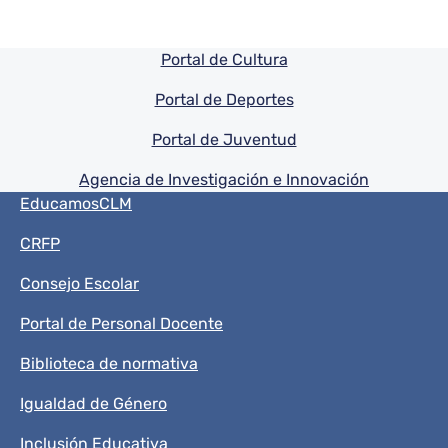
Pie de pagina información
Portal de Cultura
Portal de Deportes
Portal de Juventud
Agencia de Investigación e Innovación
Menú del pie
EducamosCLM
CRFP
Consejo Escolar
Portal de Personal Docente
Biblioteca de normativa
Igualdad de Género
Inclusión Educativa