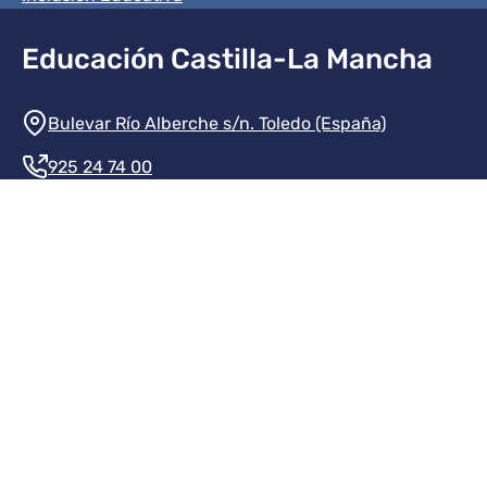
Educación Castilla-La Mancha
Información de la institución
Bulevar Río Alberche s/n. Toledo (España)
925 24 74 00
Contacte con nosotros
Redes sociales institución
Redes sociales JCCM