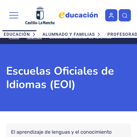
Pasar al contenido principal
Navegación principal
EDUCACIÓN
ALUMNADO Y FAMILIAS
PROFESORA
Escuelas Oficiales de Idiomas
Idiomas
Inicio
Escuelas Oficiales de
Idiomas (EOI)
Bloque de contenido
El aprendizaje de lenguas y el conocimiento