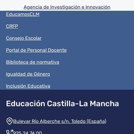
Agencia de Investigación e Innovación
Menú del pie
EducamosCLM
CRFP
Consejo Escolar
Portal de Personal Docente
Biblioteca de normativa
Igualdad de Género
Inclusión Educativa
Educación Castilla-La Mancha
Información de la institución
Bulevar Río Alberche s/n. Toledo (España)
925 24 74 00