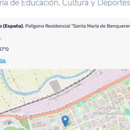
ría de Educación, Cultura y Deporte
o (España)
. Polígono Residencial "Santa María de Benqueren
.
37"O
006