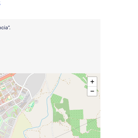
s
cia".
+
−