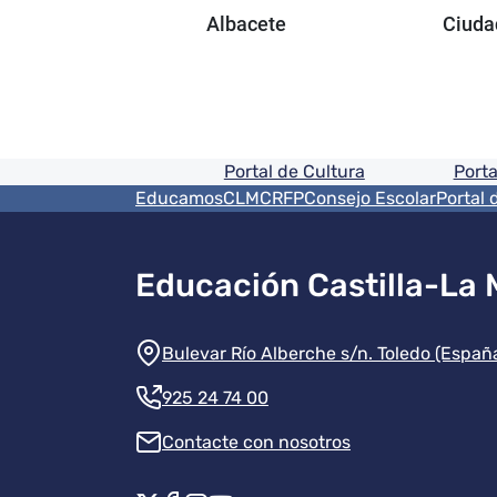
Albacete
Ciuda
Pie de pagina informaci
Portal de Cultura
Porta
Menú del pie
EducamosCLM
CRFP
Consejo Escolar
Portal 
Educación Castilla-La
Información de la instit
Bulevar Río Alberche s/n. Toledo (Españ
925 24 74 00
Contacte con nosotros