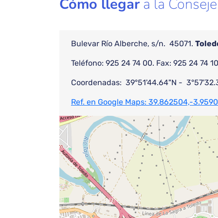
Cómo llegar
a la Conseje
Bulevar Río Alberche, s/n. 45071.
Toled
Teléfono: 925 24 74 00. Fax: 925 24 74 10
Coordenadas: 39°51'44.64"N - 3°57'32.
Ref. en Google Maps: 39.862504,-3.959
Bloque de contenido