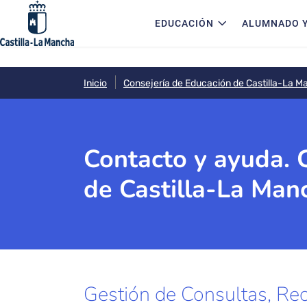
Navegación principal
Pasar al contenido principal
EDUCACIÓN
ALUMNADO Y
Inicio
Consejería de Educación de Castilla-La 
Contacto y ayuda. 
de Castilla-La Man
Gestión de Consultas, Re