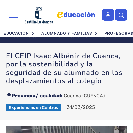
Pasar al contenido principal
Navegación principal
EDUCACIÓN
ALUMNADO Y FAMILIAS
PROFESORA
El CEIP Isaac Albéniz de Cuenca,
Actualidad
Inicio
por la sostenibilidad y la
seguridad de su alumnado en
El CEIP Isaac Albéniz de Cuenca,
los desplazamientos al colegio
por la sostenibilidad y la
seguridad de su alumnado en los
desplazamientos al colegio
Provincia/localidad
Cuenca
(CUENCA)
31/03/2025
Experiencias en Centros