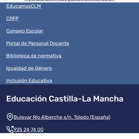
Menú del pie
EducamosCLM
CRFP
Consejo Escolar
Portal de Personal Docente
Biblioteca de normativa
Igualdad de Género
Inclusión Educativa
Educación Castilla-La Mancha
Información de la institución
Bulevar Río Alberche s/n. Toledo (España)
925 24 74 00