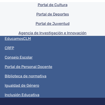
Pie de pagina información
Portal de Cultura
Portal de Deportes
Portal de Juventud
Agencia de Investigación e Innovación
Menú del pie
EducamosCLM
CRFP
Consejo Escolar
Portal de Personal Docente
Biblioteca de normativa
Igualdad de Género
Inclusión Educativa