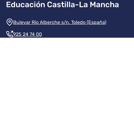
Educación Castilla-La Mancha
Información de la institución
Bulevar Río Alberche s/n. Toledo (España)
925 24 74 00
Contacte con nosotros
Redes sociales institución
Redes sociales JCCM
Menú legal
Inicio
Protección de datos
Aviso legal
Mapa del sitio
Accesibilidad
Transparencia