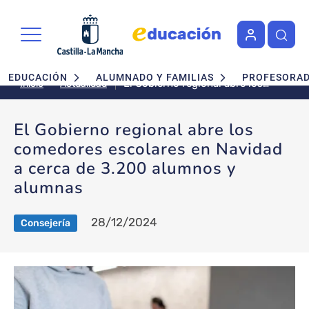
Pasar al contenido principal
Navegación principal
EDUCACIÓN
ALUMNADO Y FAMILIAS
PROFESORA
El Gobierno regional abre los
Actualidad
Inicio
comedores escolares en
Navidad a cerca de 3.200
El Gobierno regional abre los
alumnos y alumnas
comedores escolares en Navidad
a cerca de 3.200 alumnos y
alumnas
28/12/2024
Consejería