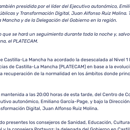
bién presidida por el líder del Ejecutivo autonómico, Emili
blicas y Transformación Digital, Juan Alfonso Ruiz Molina.
a Mancha y de la Delegación del Gobierno en la región.
do que se hará un seguimiento durante toda la noche y, salv
ana, el PLATECAM.
e Castilla-La Mancha ha acordado la desescalada al Nivel 1 l
cias de Castilla-La Mancha (PLATECAM) en base a la evolución
y la recuperación de la normalidad en los ámbitos donde pri
, mantenida a las 20:00 horas de esta tarde, del Centro de 
ecutivo autonómico, Emiliano García-Page, y bajo la Direcci
sformación Digital, Juan Alfonso Ruiz Molina.
 presentes los consejeros de Sanidad, Educación, Cultura y
al y la consejera Portavoz; la delegada del Gobierno en Casti