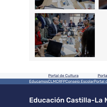
Pie de pagina informaci
Portal de Cultura
Porta
Menú del pie
EducamosCLM
CRFP
Consejo Escolar
Portal 
Educación Castilla-La