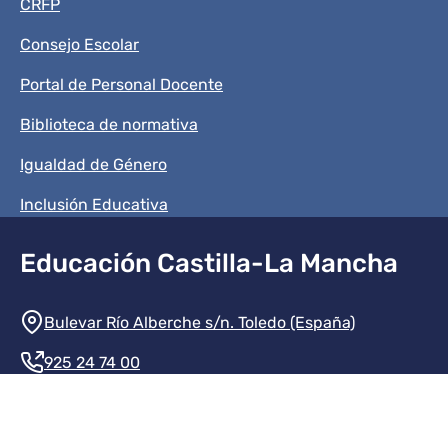
CRFP
Consejo Escolar
Portal de Personal Docente
Biblioteca de normativa
Igualdad de Género
Inclusión Educativa
Educación Castilla-La Mancha
Información de la institución
Bulevar Río Alberche s/n. Toledo (España)
925 24 74 00
Contacte con nosotros