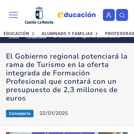
Pasar al contenido principal
Navegación principal
EDUCACIÓN
ALUMNADO Y FAMILIAS
PROFESORA
El Gobierno regional potenciará
Actualidad
Inicio
la rama de Turismo en la oferta
integrada de Formación
El Gobierno regional potenciará la
Profesional que contará con un
rama de Turismo en la oferta
presupuesto de 2,3 millones de
euros
integrada de Formación
Profesional que contará con un
presupuesto de 2,3 millones de
euros
22/01/2025
Consejería