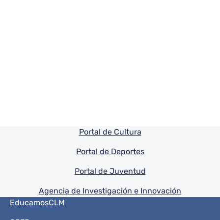
Pie de pagina información
Portal de Cultura
Portal de Deportes
Portal de Juventud
Agencia de Investigación e Innovación
Menú del pie
EducamosCLM