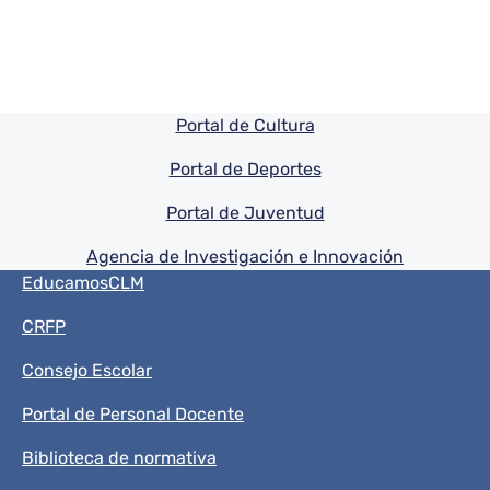
Pie de pagina información
Portal de Cultura
Portal de Deportes
Portal de Juventud
Agencia de Investigación e Innovación
Menú del pie
EducamosCLM
CRFP
Consejo Escolar
Portal de Personal Docente
Biblioteca de normativa