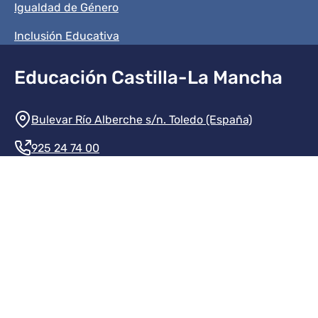
Igualdad de Género
Inclusión Educativa
Educación Castilla-La Mancha
Información de la institución
Bulevar Río Alberche s/n. Toledo (España)
925 24 74 00
Contacte con nosotros
Redes sociales institución