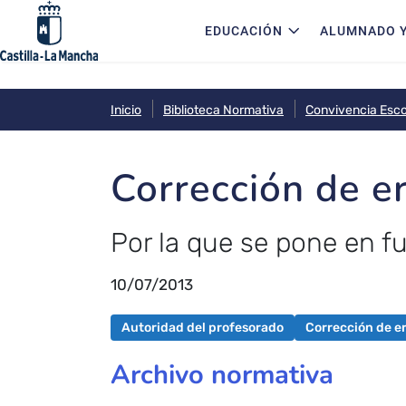
Navegación principal
Pasar al contenido principal
EDUCACIÓN
ALUMNADO Y
Inicio
Biblioteca Normativa
Convivencia Esco
Corrección de e
Por la que se pone en f
10/07/2013
Autoridad del profesorado
Corrección de e
Archivo normativa