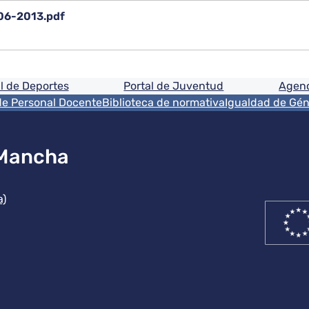
06-2013.pdf
ón
l de Deportes
Portal de Juventud
Agenc
de Personal Docente
Biblioteca de normativa
Igualdad de Gé
 Mancha
ución
a)
ón
Rede