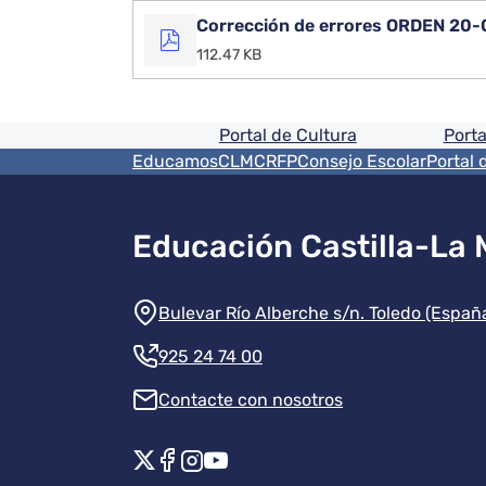
Corrección de errores ORDEN 20-
112.47 KB
Pie de pagina informaci
Portal de Cultura
Porta
Menú del pie
EducamosCLM
CRFP
Consejo Escolar
Portal 
Educación Castilla-La
Información de la instit
Bulevar Río Alberche s/n. Toledo (Españ
925 24 74 00
Contacte con nosotros
Redes sociales instituci