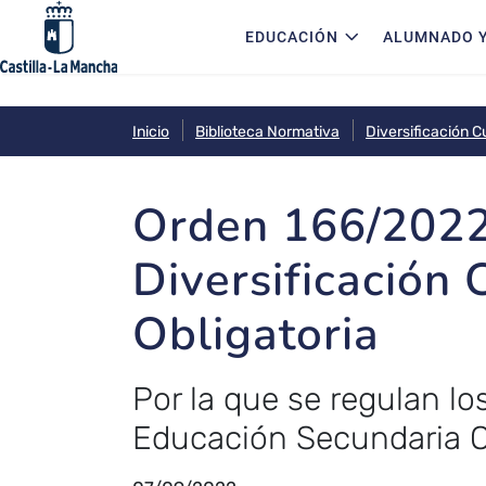
Navegación principal
Pasar al contenido principal
EDUCACIÓN
ALUMNADO Y
Inicio
Biblioteca Normativa
Diversificación Cu
Orden 166/2022
Diversificación 
Obligatoria
Por la que se regulan lo
Educación Secundaria Ob