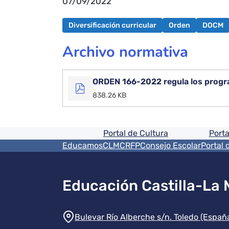
07/09/2022
Diversificación curricular
Orden
DOCM
Archivo normativa
ORDEN 166-2022 regula los progr
838.26 KB
Pie de pagina informaci
Portal de Cultura
Porta
Menú del pie
EducamosCLM
CRFP
Consejo Escolar
Portal 
Educación Castilla-La
Información de la instit
Bulevar Río Alberche s/n. Toledo (Españ