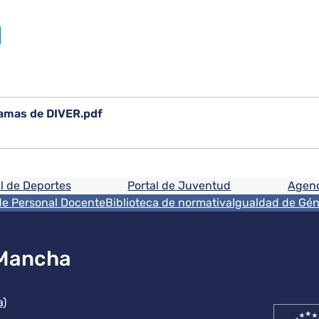
amas de DIVER.pdf
ón
l de Deportes
Portal de Juventud
Agenc
de Personal Docente
Biblioteca de normativa
Igualdad de Gé
 Mancha
ución
a)