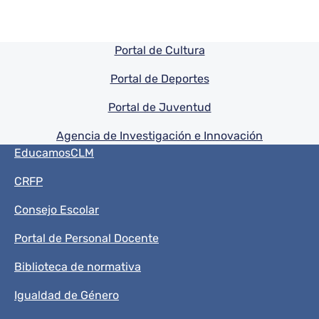
Pie de pagina información
Portal de Cultura
Portal de Deportes
Portal de Juventud
Agencia de Investigación e Innovación
Menú del pie
EducamosCLM
CRFP
Consejo Escolar
Portal de Personal Docente
Biblioteca de normativa
Igualdad de Género