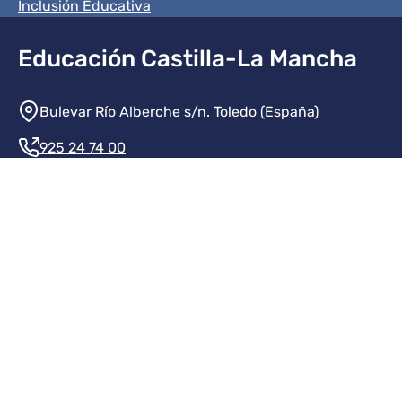
Inclusión Educativa
Educación Castilla-La Mancha
Información de la institución
Bulevar Río Alberche s/n. Toledo (España)
925 24 74 00
Contacte con nosotros
Redes sociales institución
Redes sociales JCCM