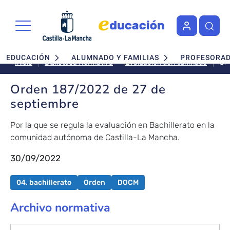
Pasar al contenido principal
Navegación principal
EDUCACIÓN
ALUMNADO Y FAMILIAS
PROFESORA
Or
Evaluación del Alumnado
Inicio
Biblioteca Normativa
18
de
Orden 187/2022 de 27 de
27
septiembre
de
se
Por la que se regula la evaluación en Bachillerato en la
comunidad autónoma de Castilla-La Mancha.
30/09/2022
04. bachillerato
Orden
DOCM
Archivo normativa