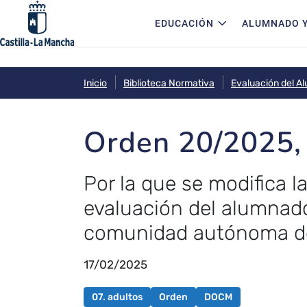
Navegación principal
Pasar al contenido principal
EDUCACIÓN
ALUMNADO Y
Inicio
Biblioteca Normativa
Evaluación del A
Orden 20/2025, 
Por la que se modifica la
evaluación del alumnado
comunidad autónoma de
17/02/2025
07. adultos
Orden
DOCM