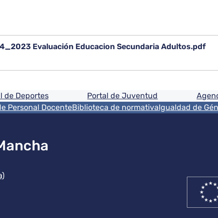
4_2023 Evaluación Educacion Secundaria Adultos.pdf
ón
l de Deportes
Portal de Juventud
Agenc
de Personal Docente
Biblioteca de normativa
Igualdad de Gé
 Mancha
ución
a)