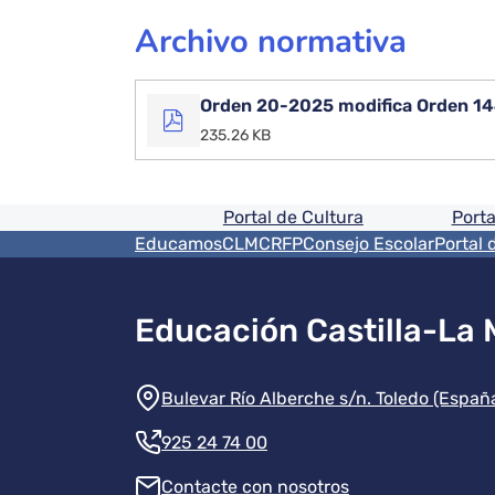
Archivo normativa
Orden 20-2025 modifica Orden 14
235.26 KB
Pie de pagina informaci
Portal de Cultura
Porta
Menú del pie
EducamosCLM
CRFP
Consejo Escolar
Portal 
Educación Castilla-La
Información de la instit
Bulevar Río Alberche s/n. Toledo (Españ
925 24 74 00
Contacte con nosotros