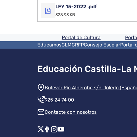
LEY 15-2022 .pdf
328.93 KB
Pie de pagina informaci
Portal de Cultura
Porta
Menú del pie
EducamosCLM
CRFP
Consejo Escolar
Portal 
Educación Castilla-La
Información de la instit
Bulevar Río Alberche s/n. Toledo (Españ
925 24 74 00
Contacte con nosotros
Redes sociales instituci