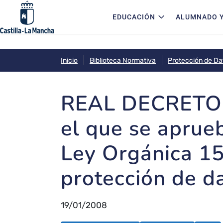
Navegación principal
Pasar al contenido principal
EDUCACIÓN
ALUMNADO Y
Inicio
Biblioteca Normativa
Protección de Da
REAL DECRETO 1
el que se aprue
Ley Orgánica 15
protección de da
19/01/2008