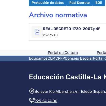
Protección de datos
Real Decreto
BOE
Archivo normativa
REAL DECRETO 1720-2007.pdf
239.75 KB
Pie de pagina informaci
Portal de Cultura
Porta
Menú del pie
EducamosCLM
CRFP
Consejo Escolar
Portal 
Educación Castilla-La
Información de la instit
Bulevar Río Alberche s/n. Toledo (Españ
925 24 74 00