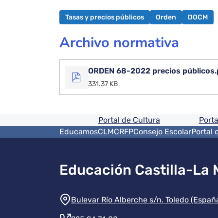
Tasas y precios públicos
Orden
DOCM
Archivo normativa
ORDEN 68-2022 precios públicos.
331.37 KB
Pie de pagina informaci
Portal de Cultura
Porta
Menú del pie
EducamosCLM
CRFP
Consejo Escolar
Portal 
Educación Castilla-La
Información de la instit
Bulevar Río Alberche s/n. Toledo (Españ