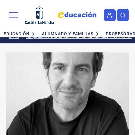
Pasar al contenido principal
Navegación principal
EDUCACIÓN
ALUMNADO Y FAMILIAS
PROFESORA
Inicio
Congresos y Jornadas - Educación Castilla-La Mancha