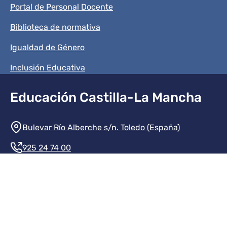
Portal de Personal Docente
Biblioteca de normativa
Igualdad de Género
Inclusión Educativa
Educación Castilla-La Mancha
Información de la institución
Bulevar Río Alberche s/n. Toledo (España)
925 24 74 00
Contacte con nosotros
Redes sociales institución