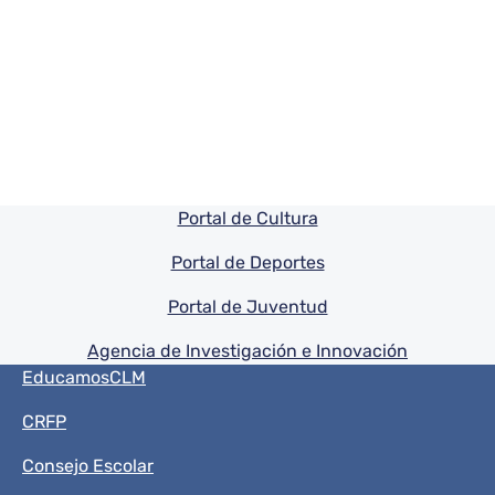
Pie de pagina información
Portal de Cultura
Portal de Deportes
Portal de Juventud
Agencia de Investigación e Innovación
Menú del pie
EducamosCLM
CRFP
Consejo Escolar