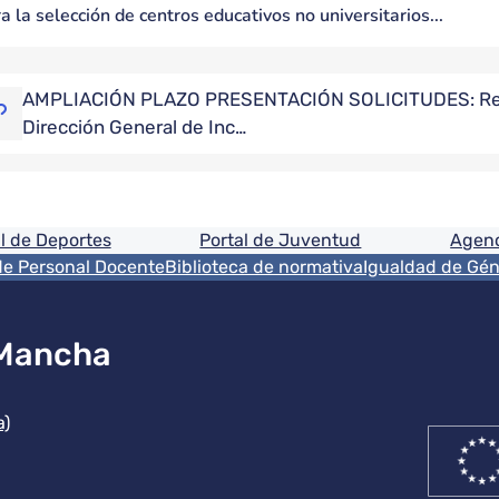
a la selección de centros educativos no universitarios...
AMPLIACIÓN PLAZO PRESENTACIÓN SOLICITUDES: Reso
Dirección General de Inc…
ón
l de Deportes
Portal de Juventud
Agenc
de Personal Docente
Biblioteca de normativa
Igualdad de Gé
 Mancha
ución
a)