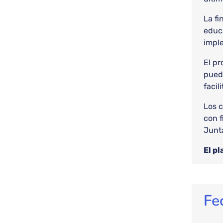
La fi
educa
impl
El pr
pueda
facil
Los c
con f
Junt
El pl
Fe