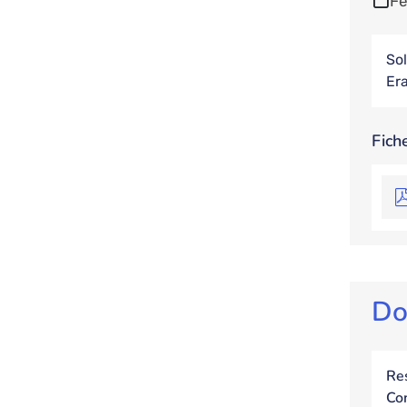
Fe
So
Er
Fich
Do
Res
Con