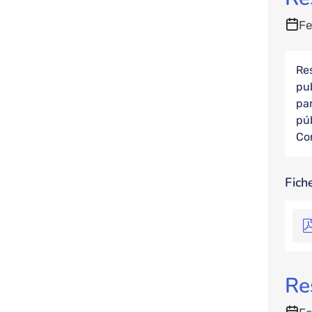
Fe
Res
pub
par
pú
Co
Fich
Re