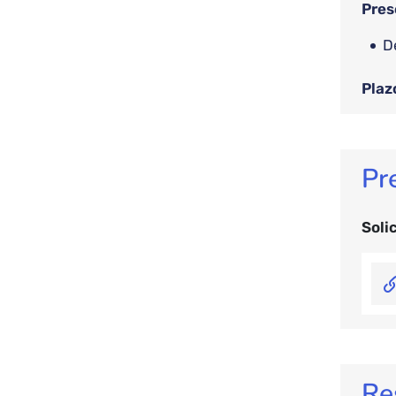
Pres
Plaz
Pr
Soli
Re