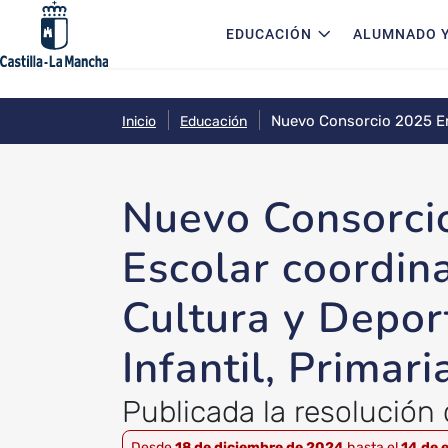
Navegación principal
Pasar al contenido principal
EDUCACIÓN
ALUMNADO Y
Nuevo Consorcio 2025 Era
Inicio
Educación
centros educativos de Inf
Nuevo Consorci
Escolar coordin
Cultura y Deport
Infantil, Primar
Publicada la resolución d
Desde
18 de diciembre de 2024
hasta el
14 de 