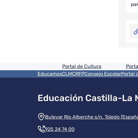
par
Pie de pagina informaci
Portal de Cultura
Porta
Menú del pie
EducamosCLM
CRFP
Consejo Escolar
Portal 
Educación Castilla-La
Información de la instit
Bulevar Río Alberche s/n. Toledo (Españ
925 24 74 00