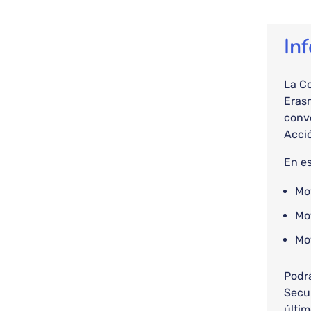
In
La Co
Erasm
conv
Acció
En es
Mov
Mov
Mo
Podrá
Secu
últim