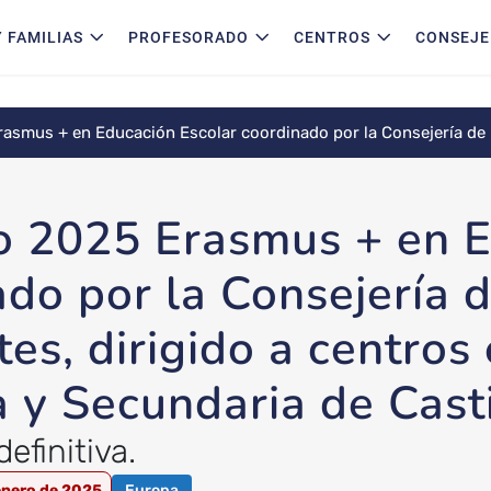
 FAMILIAS
PROFESORADO
CENTROS
CONSEJE
smus + en Educación Escolar coordinado por la Consejería de E
antil, Primaria y Secundaria de Castilla-La Mancha.
o 2025 Erasmus + en 
ado por la Consejería 
es, dirigido a centros
ia y Secundaria de Cas
efinitiva.
enero de 2025
Europa