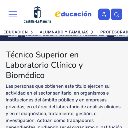
Pasar al contenido principal
Navegación principal
EDUCACIÓN
ALUMNADO Y FAMILIAS
PROFESORA
Inicio
Formación Profesional En Castilla-La Mancha
Técnico Superior en
Laboratorio Clínico y
Biomédico
Las personas que obtienen este título ejercen su
actividad en el sector sanitario, en organismos e
instituciones del ámbito público y en empresas
privadas, en el área del laboratorio de análisis clínicos
y en el diagnóstico, tratamiento, gestión, e
investigación. Actúan como trabajadores
dependientes, pudiendo ser el organismo o institución