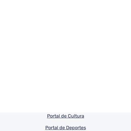
Pie de pagina información
Portal de Cultura
Portal de Deportes