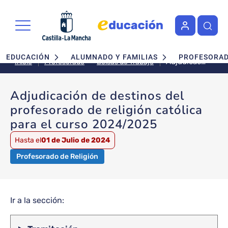
Pasar al contenido principal
Navegación principal
EDUCACIÓN
ALUMNADO Y FAMILIAS
PROFESORA
Adjudicación
Bolsas de Trabajo
Inicio
Profesorado
de
destinos
Adjudicación de destinos del
del
profesorado de religión católica
profesorado
de religión
para el curso 2024/2025
católica
para el
Hasta el
01 de Julio de 2024
curso
Profesorado de Religión
2024/2025
Ir a la sección: