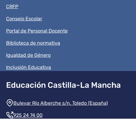
CRFP
Consejo Escolar
Portal de Personal Docente
Biblioteca de normativa
Igualdad de Género
Inclusión Educativa
Educación Castilla-La Mancha
Información de la institución
Bulevar Río Alberche s/n. Toledo (España)
925 24 74 00
Contacte con nosotros