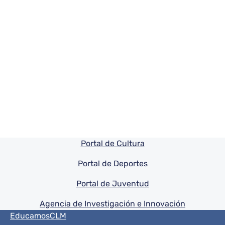
Pie de pagina información
Portal de Cultura
Portal de Deportes
Portal de Juventud
Agencia de Investigación e Innovación
Menú del pie
EducamosCLM