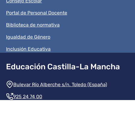
Consejo Escolar
Portal de Personal Docente
Biblioteca de normativa
Igualdad de Género
Inclusión Educativa
Educación Castilla-La Mancha
Información de la institución
Bulevar Río Alberche s/n. Toledo (España)
925 24 74 00
Contacte con nosotros
Redes sociales institución