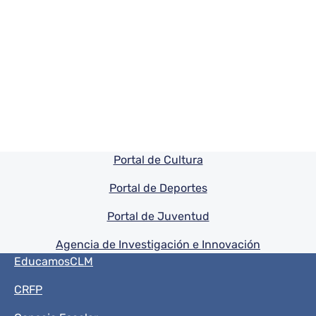
Pie de pagina información
Portal de Cultura
Portal de Deportes
Portal de Juventud
Agencia de Investigación e Innovación
Menú del pie
EducamosCLM
CRFP