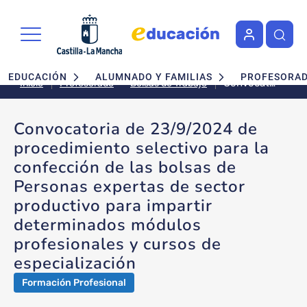
Pasar al contenido principal
Navegación principal
EDUCACIÓN
ALUMNADO Y FAMILIAS
PROFESORA
Convocatoria
Bolsas de Trabajo
Inicio
Profesorado
de
23/9/2024
Convocatoria de 23/9/2024 de
de
procedimiento selectivo para la
procedimiento
selectivo
confección de las bolsas de
para la
Personas expertas de sector
confección
productivo para impartir
de las
bolsas de
determinados módulos
Personas
profesionales y cursos de
expertas
especialización
de sector
productivo
Formación Profesional
para