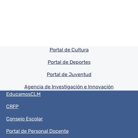
Pie de pagina información
Portal de Cultura
Portal de Deportes
Portal de Juventud
Agencia de Investigación e Innovación
Menú del pie
EducamosCLM
CRFP
Consejo Escolar
Portal de Personal Docente