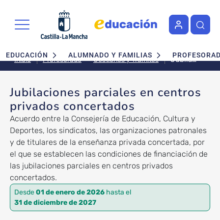
Pasar al contenido principal
Navegación principal
EDUCACIÓN
ALUMNADO Y FAMILIAS
PROFESORA
Jubilaciones
Gestiones y Trámites
Inicio
Profesorado
parciales
en
Jubilaciones parciales en centros
centros
privados concertados
privados
concertados
Acuerdo entre la Consejería de Educación, Cultura y
Deportes, los sindicatos, las organizaciones patronales
y de titulares de la enseñanza privada concertada, por
el que se establecen las condiciones de financiación de
las jubilaciones parciales en centros privados
concertados.
Desde
01 de enero de 2026
hasta el
31 de diciembre de 2027