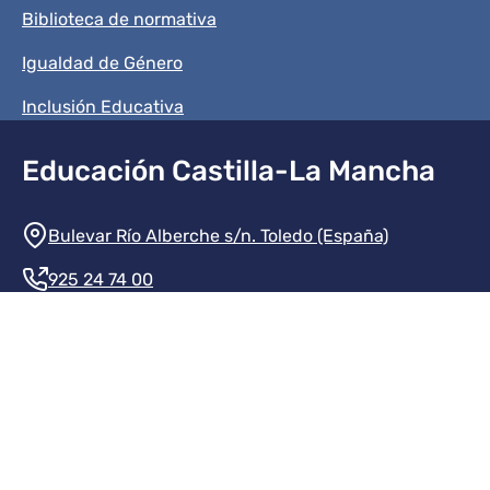
Biblioteca de normativa
Igualdad de Género
Inclusión Educativa
Educación Castilla-La Mancha
Información de la institución
Bulevar Río Alberche s/n. Toledo (España)
925 24 74 00
Contacte con nosotros
Redes sociales institución