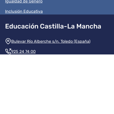
Igualdad de Género
Inclusión Educativa
Educación Castilla-La Mancha
Información de la institución
Bulevar Río Alberche s/n. Toledo (España)
925 24 74 00
Contacte con nosotros
Redes sociales institución