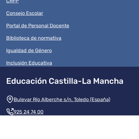
CRFP
Consejo Escolar
Portal de Personal Docente
Biblioteca de normativa
Igualdad de Género
Inclusión Educativa
Educación Castilla-La Mancha
Información de la institución
Bulevar Río Alberche s/n. Toledo (España)
925 24 74 00
Contacte con nosotros