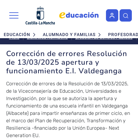
Pasar al contenido principal
Navegación principal
EDUCACIÓN
ALUMNADO Y FAMILIAS
PROFESORA
Inicio
Biblioteca Normativa
Creación de Centros Públicos
Corrección de errores Resolución
de 13/03/2025 apertura y
funcionamiento E.I. Valdeganga
Corrección de errores de la Resolución de 13/03/2025,
de la Viceconsejería de Educación, Universidades e
Investigación, por la que se autoriza la apertura y
funcionamiento de una escuela infantil en Valdeganga
(Albacete) para impartir enseñanzas de primer ciclo, en
el marco del Plan de Recuperación, Transformación y
Resiliencia -financiado por la Unión Europea- Next
Generation EU.