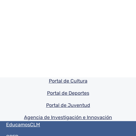
Pie de pagina información
Portal de Cultura
Portal de Deportes
Portal de Juventud
Agencia de Investigación e Innovación
Menú del pie
EducamosCLM