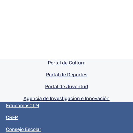
Pie de pagina información
Portal de Cultura
Portal de Deportes
Portal de Juventud
Agencia de Investigación e Innovación
Menú del pie
EducamosCLM
CRFP
Consejo Escolar