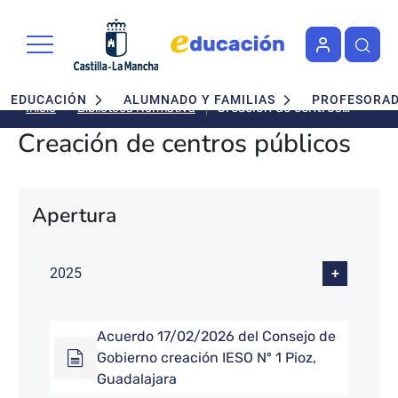
Pasar al contenido principal
Navegación principal
EDUCACIÓN
ALUMNADO Y FAMILIAS
PROFESORA
Creación de centros
Biblioteca Normativa
Inicio
públicos
Creación de centros públicos
Apertura
2025
Acuerdo 17/02/2026 del Consejo de
Gobierno creación IESO Nº 1 Pioz,
Guadalajara