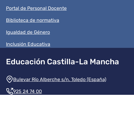
Portal de Personal Docente
Biblioteca de normativa
Igualdad de Género
Inclusión Educativa
Educación Castilla-La Mancha
Información de la institución
Bulevar Río Alberche s/n. Toledo (España)
925 24 74 00
Contacte con nosotros
Redes sociales institución